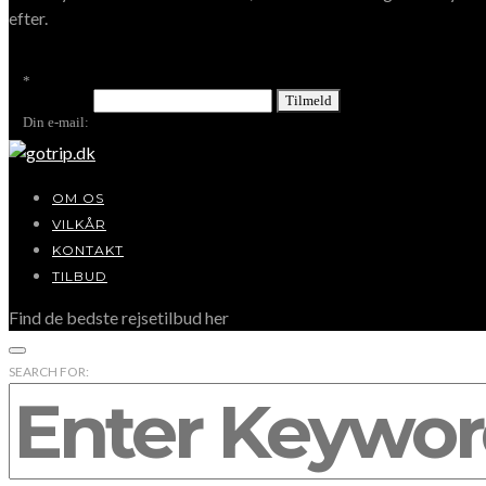
efter.
*
Din e-mail:
OM OS
VILKÅR
KONTAKT
TILBUD
Find de bedste rejsetilbud her
SEARCH FOR: