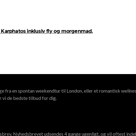
en Karphatos inklusiv fly og morgenmad.
ige fra en spontan weekendtur til London, eller et romantisk wellne
 vi de bedste tilbud for dig.
edsbrev. Nyhedsbrevet udsendes 4 gange ugenligt, og vil oftest inde