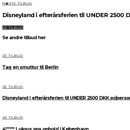
N�STE TILBUD
Disneyland i efterårsferien til UNDER 2500 DK
SE TILBUD
Se andre tilbud her
SE TILBUD
Tag en smuttur til Berlin
SE TILBUD
Disneyland i efterårsferien til UNDER 2500 DKK pr/person
SE TILBUD
4***** Luksus spa ophold i København