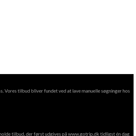
ss. Vores tilbud bliver fundet ved at lave manuelle søgninger hos
holde tilbud, der først udgives på www.gotrip.dk tidligst én dag