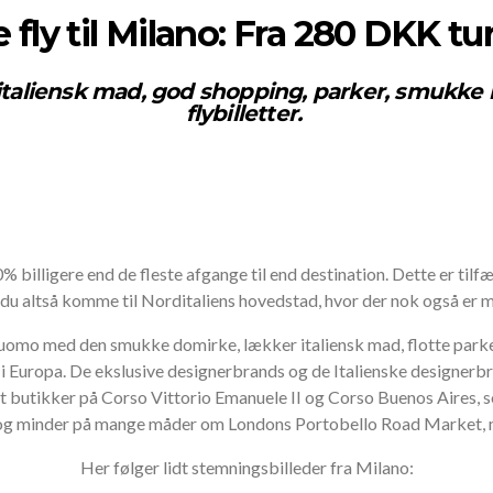
e fly til Milano: Fra 280 DKK tu
italiensk mad, god shopping, parker, smukke 
flybilletter.
0% billigere end de fleste afgange til end destination. Dette er tilf
 du altså komme til Norditaliens hovedstad, hvor der nok også er me
uomo med den smukke domirke, lækker italiensk mad, flotte parker 
 i Europa. De ekslusive designerbrands og de Italienske designerb
t butikker på Corso Vittorio Emanuele II og Corso Buenos Aires, 
, og minder på mange måder om Londons Portobello Road Market, 
Her følger lidt stemningsbilleder fra Milano: