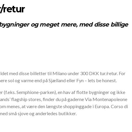
r/retur
bygninger og meget mere, med disse billige
ældet med disse billetter til Milano under 300 DKK tur/retur. For
re sol og varme end på Sjælland eller Fyn – lets be honest.
(f.eks. Semphione-parken), en hav af flotte bygninger og ikke
rands’ flagship stores, finder du på gaderne Via Montenapoleone
som menes, at være den længste shoppinggade i Europa. Corso di
med små sjove og anderledes butikker.