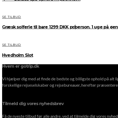
SE TILBUD
Græsk solferie til bare 1299 DKK pr/person. 1 uge på ø
SE TILBUD
Hvedholm Slot
Hvem er gotrip.dk
Vi hjælper dig med at finde de bedste og billigste ophold på alt l
forskellige rejseselskaber og rejsebureauer, herefter præsenterer
Tilmeld dig vores nyhedsbrev
Få de nyeste tilbud før alle andre, ved at tilmelde dig vores nyh